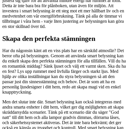
justera sig själv för att använda mindre energi när rummet är tomt.
Detta är inte bara bra för plånboken, utan även för miljön. Att
investera i smart belysning är ett steg mot ett mer hållbart liv och en
medvetenhet om vår energiförbrukning. Tänk på alla de timmar vi
tillbringar i våra hem - varje liten justering av belysningen kan göra
en stor skillnad över tid.
Skapa den perfekta stämningen
Har du någonsin känt att en viss plats har en särskild atmosfär? Det
beror ofta på belysningen. Genom att använda smart belysning kan
du enkelt skapa den perfekta stämningen för alla tillfällen. Vill du ha
en romantisk middag? Sänk ljuset och välj ett varmt sken. Ska du ha
en fest? Lys upp rummet med livfulla färger och starkt ljus. Med
hjälp av olika inställningar kan du styra belysningen så att den
passar just din sinnesstämning och behov. Det är som att ha en
personlig ljusdesigner i ditt hem, redo att skapa magi vid en enkel
knapptryckning.
Men det slutar inte där. Smart belysning kan också integreras med
andra smarta enheter i ditt hem, vilket ger dig möjligheten att skapa
skräddarsydda scenarier. Tänk på ett scenario där du säger "God
natt" till ditt hem och alla lampor gradvis dimmas, dörrarna låses,
och säkerhetssystemet aktiveras. Det är inte bara bekvämt; det ger
också en känsla av trygghet och kontroll. Med smart belysning kan