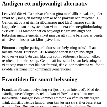
Äntligen ett miljövänligt alternativ
I en värld där vi alla strävar efter att göra mer hållbara val, erbjuder
smart belysning en lösning som är både praktisk och miljövänlig.
Genom att byta ut gamla glödlampor mot LED-lampor som är
kopplade till smarta system kan vi minimera vår energiförbrukning
avsevärt. LED-lampor har en betydligt längre livslängd och
förbrukar mindre energi, vilket innebär att vi inte bara sparar pengar,
utan även minskar vår klimatpåverkan.
Förutom energibesparingar bidrar smart belysning också till att
minska avfall. Eftersom LED-lampor har en längre livslängd
behöver vi inte byta dem lika ofta som traditionella lampor, vilket
resulterar i mindre skräp. Genom att investera i smart belysning tar
vi ett steg mot en mer hållbar framtid, där vi gör medvetna val för att
skydda vår planet för kommande generationer.
Framtiden för smart belysning
Framtiden för smart belysning ser ljus ut (pun intended). Med den
ständiga utvecklingen av teknik kan vi förvänta oss ännu mer
innovativa lösningar som kommer att förenkla våra liv ytterligare.
Tänk dig självgående lampor som kan justera sig själva baserat på
naturligt ljus eller sensorer som reagerar på våra rörelser för att