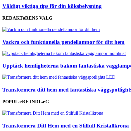
Väldigt viktiga tips för din köksbelysning
REDAKTøRENS VALG
Vackra och funktionella pendellampor för ditt hem
Upptäck hemligheterna bakom fantastiska vägglamp
Transformera ditt hem med fantastiska väggspotligh
POPULæRE INDLæG
Transformera Ditt Hem med en Stilfull Kristallkrona