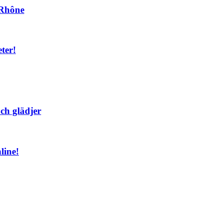
n Rhône
ter!
ch glädjer
line!