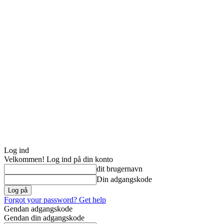
Log ind
Velkommen! Log ind på din konto
dit brugernavn
Din adgangskode
Forgot your password? Get help
Gendan adgangskode
Gendan din adgangskode