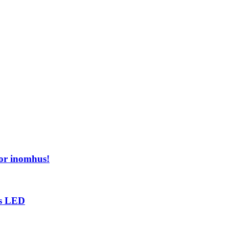
or inomhus!
ts LED