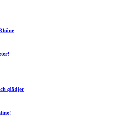
n Rhône
ter!
ch glädjer
line!