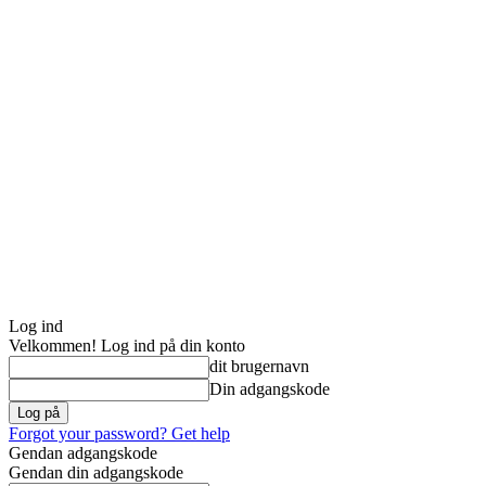
Log ind
Velkommen! Log ind på din konto
dit brugernavn
Din adgangskode
Forgot your password? Get help
Gendan adgangskode
Gendan din adgangskode