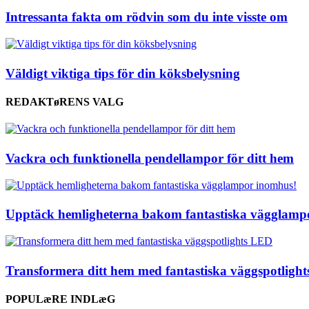
Intressanta fakta om rödvin som du inte visste om
Väldigt viktiga tips för din köksbelysning
REDAKTøRENS VALG
Vackra och funktionella pendellampor för ditt hem
Upptäck hemligheterna bakom fantastiska vägglamp
Transformera ditt hem med fantastiska väggspotligh
POPULæRE INDLæG