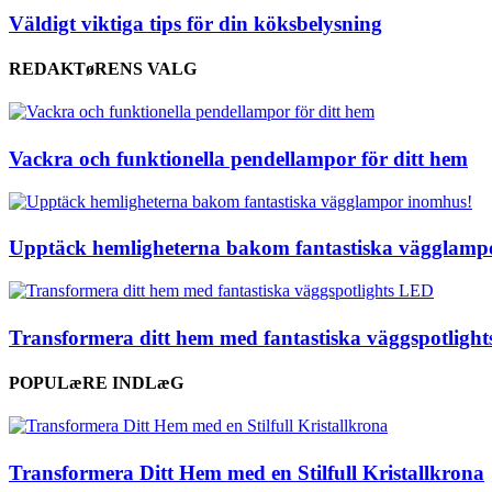
Väldigt viktiga tips för din köksbelysning
REDAKTøRENS VALG
Vackra och funktionella pendellampor för ditt hem
Upptäck hemligheterna bakom fantastiska vägglamp
Transformera ditt hem med fantastiska väggspotligh
POPULæRE INDLæG
Transformera Ditt Hem med en Stilfull Kristallkrona