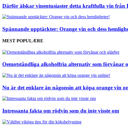
Därför älskar vinentusiaster detta kraftfulla vin frå
Spännande upptäckter: Orange vin och dess hemlighe
MEST POPULÆRE
Oemotståndliga alkoholfria alternativ som förvånar o
Nu är det enklare än någonsin att köpa orange vin on
Intressanta fakta om rödvin som du inte visste om