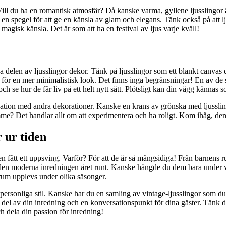
. Vill du ha en romantisk atmosfär? Då kanske varma, gyllene ljusslingor
nt en spegel för att ge en känsla av glam och elegans. Tänk också på at
gisk känsla. Det är som att ha en festival av ljus varje kväll!
iva delen av ljusslingor dekor. Tänk på ljusslingor som ett blankt canva
rk för en mer minimalistisk look. Det finns inga begränsningar! En av de 
se hur de får liv på ett helt nytt sätt. Plötsligt kan din vägg kännas so
bination med andra dekorationer. Kanske en krans av grönska med ljussl
mme? Det handlar allt om att experimentera och ha roligt. Kom ihåg, den e
 ur tiden
n fått ett uppsving. Varför? För att de är så mångsidiga! Från barnens r
 av den moderna inredningen året runt. Kanske hängde du dem bara under v
t rum upplevs under olika säsonger.
n personliga stil. Kanske har du en samling av vintage-ljusslingor som d
tral del av din inredning och en konversationspunkt för dina gäster. Tän
och dela din passion för inredning!