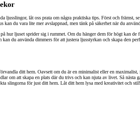
dekor
da ljusslingor, låt oss prata om några praktiska tips. Först och främst, se
us kan du vara lite mer avslappnad, men tänk på säkerhet när du använ
 på hur ljuset sprider sig i rummet. Om du hänger dem för högt kan de fö
kan du använda dimmers för att justera ljusstyrkan och skapa den perfek
rvandla ditt hem. Oavsett om du är en minimalist eller en maximalist, finn
ar om att skapa en plats där du trivs och kan njuta av livet. Så nästa gå
ekta slingorna för just ditt hem. Låt ditt hem lysa med kreativitet och stil