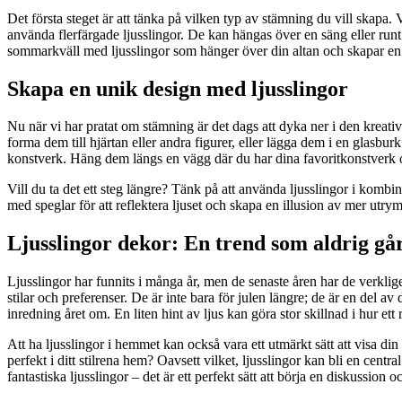
Det första steget är att tänka på vilken typ av stämning du vill skapa
använda flerfärgade ljusslingor. De kan hängas över en säng eller ru
sommarkväll med ljusslingor som hänger över din altan och skapar en ma
Skapa en unik design med ljusslingor
Nu när vi har pratat om stämning är det dags att dyka ner i den kreat
forma dem till hjärtan eller andra figurer, eller lägga dem i en glasbu
konstverk. Häng dem längs en vägg där du har dina favoritkonstverk och 
Vill du ta det ett steg längre? Tänk på att använda ljusslingor i kom
med speglar för att reflektera ljuset och skapa en illusion av mer utry
Ljusslingor dekor: En trend som aldrig går
Ljusslingor har funnits i många år, men de senaste åren har de verklige
stilar och preferenser. De är inte bara för julen längre; de är en del
inredning året om. En liten hint av ljus kan göra stor skillnad i hur et
Att ha ljusslingor i hemmet kan också vara ett utmärkt sätt att visa di
perfekt i ditt stilrena hem? Oavsett vilket, ljusslingor kan bli en cen
fantastiska ljusslingor – det är ett perfekt sätt att börja en diskussion 