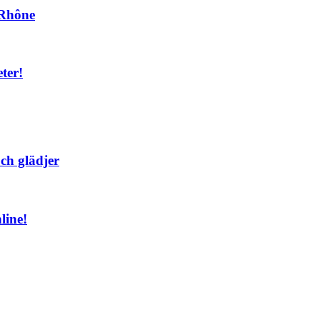
n Rhône
ter!
ch glädjer
line!