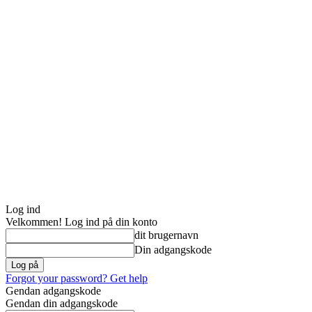
Log ind
Velkommen! Log ind på din konto
dit brugernavn
Din adgangskode
Forgot your password? Get help
Gendan adgangskode
Gendan din adgangskode