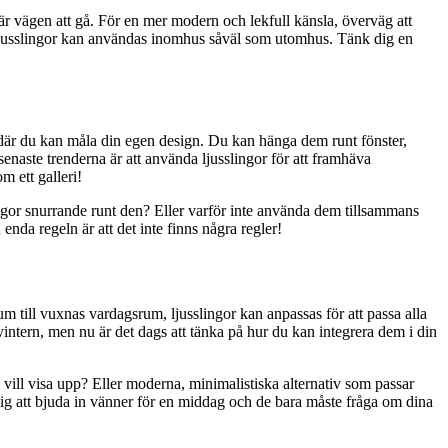
 är vägen att gå. För en mer modern och lekfull känsla, överväg att
t ljusslingor kan användas inomhus såväl som utomhus. Tänk dig en
s där du kan måla din egen design. Du kan hänga dem runt fönster,
senaste trenderna är att använda ljusslingor för att framhäva
m ett galleri!
ingor snurrande runt den? Eller varför inte använda dem tillsammans
nda regeln är att det inte finns några regler!
um till vuxnas vardagsrum, ljusslingor kan anpassas för att passa alla
intern, men nu är det dags att tänka på hur du kan integrera dem i din
u vill visa upp? Eller moderna, minimalistiska alternativ som passar
k dig att bjuda in vänner för en middag och de bara måste fråga om dina